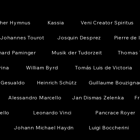
cher Hymnus
Kassia
Veni Creator Spiritus
Johannes Tourot
Josquin Desprez
Pierre de 
nard Paminger
Musik der Tudorzeit
Thomas T
rina
William Byrd
Tomás Luis de Victoria
 Gesualdo
Heinrich Schütz
Guillaume Bouzigna
Alessandro Marcello
Jan Dismas Zelenka
Fr
ello
Leonardo Vinci
Pancrace Royer
Johann Michael Haydn
Luigi Boccherini