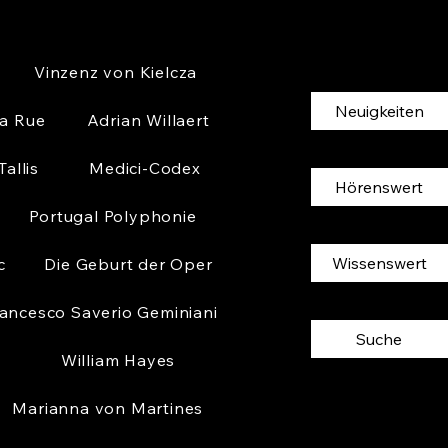
Vinzenz von Kielcza
Neuigkeiten
la Rue
Adrian Willaert
allis
Medici-Codex
Hörenswert
Portugal Polyphonie
Wissenswert
c
Die Geburt der Oper
ancesco Saverio Geminiani
Suche
William Hayes
Marianna von Martines