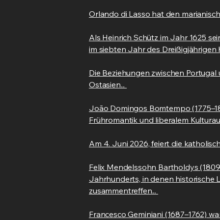
Orlando di Lasso hat den marianisc
Als Heinrich Schütz im Jahr 1625 sei
im siebten Jahr des Dreißigjährigen K
Die Beziehungen zwischen Portugal
Ostasien...
João Domingos Bomtempo (1775–1842)
Frühromantik und liberalem Kulturauf
Am 4. Juni 2026, feiert die katholisc
Felix Mendelssohn Bartholdys (1809–
Jahrhunderts, in denen historische L
zusammentreffen...
Francesco Geminiani (1687–1762) war e