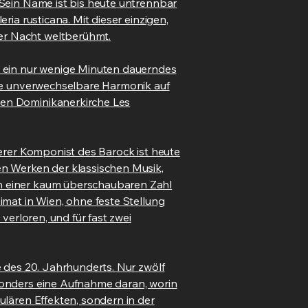
 Sein Name ist bis heute untrennbar
ia rusticana. Mit dieser einzigen,
er Nacht weltberühmt.
– ein nur wenige Minuten dauerndes
ine unverwechselbare Harmonik auf
gen Dominikanerkirche Les
derer Komponist des Barock ist heute
en Werken der klassischen Musik,
in einer kaum überschaubaren Zahl
imat in Wien, ohne feste Stellung
verloren, und für fast zwei
e des 20. Jahrhunderts. Nur zwölf
sonders eine Aufnahme daran, worin
ulären Effekten, sondern in der