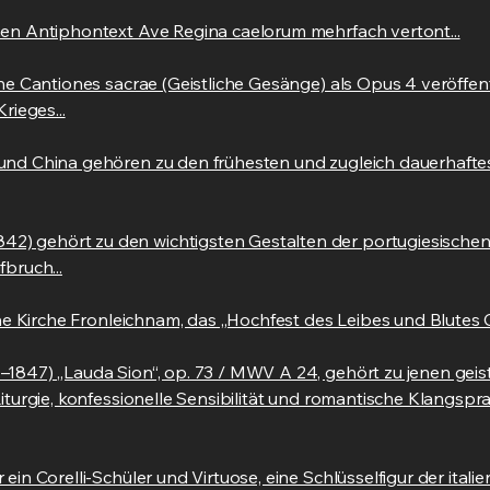
hen Antiphontext Ave Regina caelorum mehrfach vertont...
ne Cantiones sacrae (Geistliche Gesänge) als Opus 4 veröffent
rieges...
 und China gehören zu den frühesten und zugleich dauerhaf
 gehört zu den wichtigsten Gestalten der portugiesischen 
bruch...
he Kirche Fronleichnam, das „Hochfest des Leibes und Blutes Chr
1847) „Lauda Sion“, op. 73 / MWV A 24, gehört zu jenen geis
iturgie, konfessionelle Sensibilität und romantische Klangsp
in Corelli-Schüler und Virtuose, eine Schlüsselfigur der itali