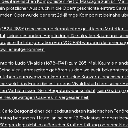
d des italienischen Komponisten Pietro Mascagni zum 81. Mal.
 plötzlicher Ausbruch in die Operngeschichte eintrat: Cavaller
rnden Oper wurde der erst 26-jährige Komponist beinahe üb
 (1824–1896) eine seiner bekanntesten geistlichen Motetten 
iosität, seine besondere Empfindung für sakralen Raum und se
orgestellte Interpretation von VOCES8 wurde in der ehemali
ebwiller aufgenommen.
Antonio Lucio Vivaldis (1678–1741) zum 285. Mal. Kaum ein an
 Seine Vier Jahreszeiten gehören zu den weltweit bekanntest
ertleben kaum wegzudenken, und seine Konzerte erscheinen 
r wirkt das Ende dieses Lebens: Vivaldi starb fern seiner He
en Verhältnissen. Sein Begräbnis war schlicht, sein Grab ging 
 seines gewaltigen Œuvres in Vergessenheit.
t Carlo Bergonzi einer der bedeutendsten italienischen Tenör
rtstag begangen. Heute, an seinem 12. Todestag, erinnert be
ngers lag: nicht in äußerlicher Kraftentfaltung oder spektak