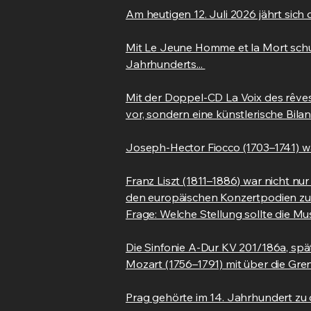
Am heutigen 12. Juli 2026 jährt sich
Mit Le Jeune Homme et la Mort schu
Jahrhunderts...
Mit der Doppel-CD La Voix des rêves
vor, sondern eine künstlerische Bil
Joseph-Hector Fiocco (1703–1741) wa
Franz Liszt (1811–1886) war nicht nu
den europäischen Konzertpodien zu e
Frage: Welche Stellung sollte die M
Die Sinfonie A-Dur KV 201/186a, spät
Mozart (1756–1791) mit über die Gre
Prag gehörte im 14. Jahrhundert zu