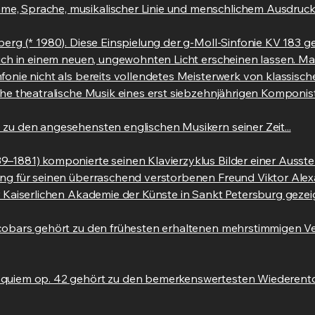
e, Sprache, musikalischer Linie und menschlichem Ausdruck
erg (* 1980). Diese Einspielung der g-Moll-Sinfonie KV 183 ge
lich in einem neuen, ungewohnten Licht erscheinen lassen. M
fonie nicht als bereits vollendetes Meisterwerk von klassisc
ahe theatralische Musik eines erst siebzehnjährigen Komponis
zu den angesehensten englischen Musikern seiner Zeit...
–1881) komponierte seinen Klavierzyklus Bilder einer Ausstel
ung für seinen überraschend verstorbenen Freund Viktor Ale
r Kaiserlichen Akademie der Künste in Sankt Petersburg gezei
scobars gehört zu den frühesten erhaltenen mehrstimmigen 
equiem op. 42 gehört zu den bemerkenswertesten Wiederen