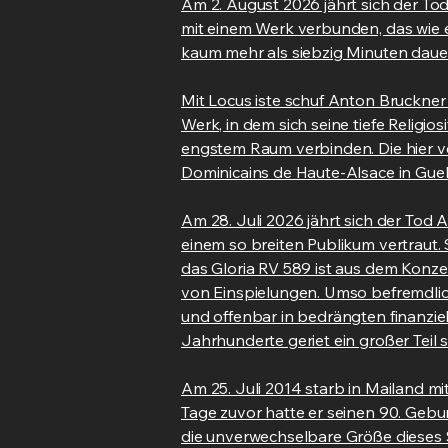
Am 2. August 2026 jährt sich der To
mit einem Werk verbunden, das wie ein
kaum mehr als siebzig Minuten daue
Mit Locus iste schuf Anton Bruckner
Werk, in dem sich seine tiefe Relig
engstem Raum verbinden. Die hier v
Dominicains de Haute-Alsace in Gu
Am 28. Juli 2026 jährt sich der Tod 
einem so breiten Publikum vertraut.
das Gloria RV 589 ist aus dem Konz
von Einspielungen. Umso befremdliche
und offenbar in bedrängten finanziell
Jahrhunderte geriet ein großer Teil
Am 25. Juli 2014 starb in Mailand mi
Tage zuvor hatte er seinen 90. Gebu
die unverwechselbare Größe dieses Sä