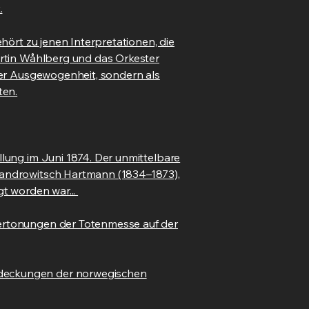
.
hört zu jenen Interpretationen, die
artin Wåhlberg und das Orkester
her Ausgewogenheit, sondern als
ten.
lung im Juni 1874. Der unmittelbare
xandrowitsch Hartmann (1834–1873),
gt worden war...
Vertonungen der Totenmesse auf der
tdeckungen der norwegischen