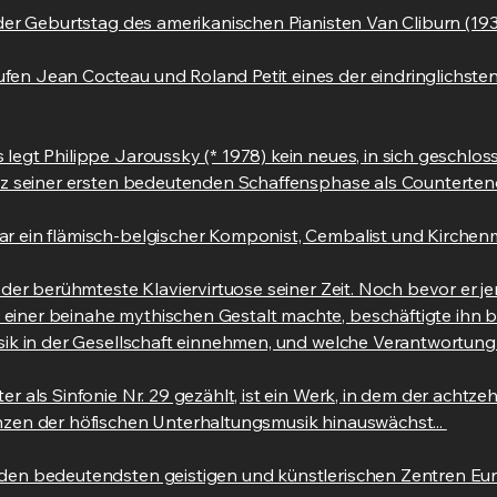
 der Geburtstag des amerikanischen Pianisten Van Cliburn (193
fen Jean Cocteau und Roland Petit eines der eindringlichste
 legt Philippe Jaroussky (* 1978) kein neues, in sich geschl
anz seiner ersten bedeutenden Schaffensphase als Counterteno
r ein flämisch-belgischer Komponist, Cembalist und Kirchenmu
r der berühmteste Klaviervirtuose seiner Zeit. Noch bevor er j
iner beinahe mythischen Gestalt machte, beschäftigte ihn ber
usik in der Gesellschaft einnehmen, und welche Verantwortung 
er als Sinfonie Nr. 29 gezählt, ist ein Werk, in dem der ach
nzen der höfischen Unterhaltungsmusik hinauswächst...
 den bedeutendsten geistigen und künstlerischen Zentren Eur