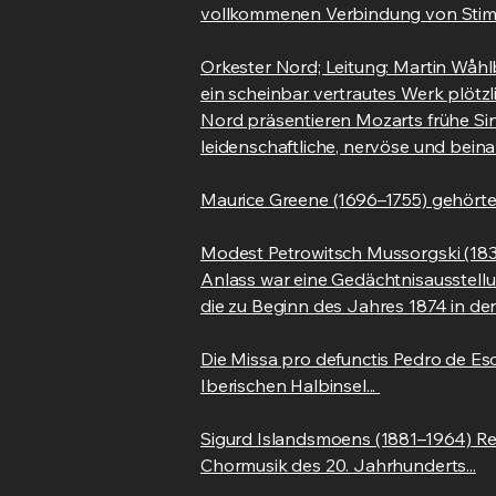
vollkommenen Verbindung von Stimm
Orkester Nord; Leitung: Martin Wåhlb
ein scheinbar vertrautes Werk plötz
Nord präsentieren Mozarts frühe Sin
leidenschaftliche, nervöse und bein
Maurice Greene (1696–1755) gehörte 
Modest Petrowitsch Mussorgski (1839
Anlass war eine Gedächtnisausstell
die zu Beginn des Jahres 1874 in de
Die Missa pro defunctis Pedro de E
Iberischen Halbinsel...
Sigurd Islandsmoens (1881–1964) R
Chormusik des 20. Jahrhunderts...