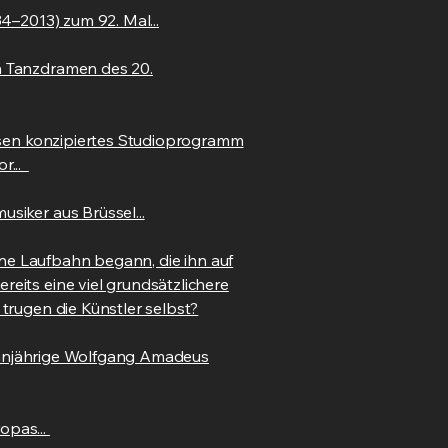
4–2013) zum 92. Mal...
n Tanzdramen des 20.
ossen konzipiertes Studioprogramm
r...
siker aus Brüssel...
ene Laufbahn begann, die ihn auf
eits eine viel grundsätzlichere
trugen die Künstler selbst?
tzehnjährige Wolfgang Amadeus
opas...