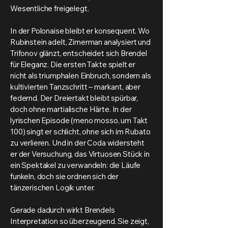
Wesentliche freigelegt.
In der Polonaise bleibt er konsequent. Wo
Rubinstein adelt, Zimerman analysiert und
Trifonov glänzt, entscheidet sich Brendel
für Eleganz. Die ersten Takte spielt er
nicht als triumphalen Einbruch, sondern als
kultivierten Tanzschritt – markant, aber
federnd. Der Dreiertakt bleibt spürbar,
doch ohne martialische Härte. In der
lyrischen Episode (meno mosso, um Takt
100) singt er schlicht, ohne sich im Rubato
zu verlieren. Und in der Coda widersteht
er der Versuchung, das Virtuosen Stück in
ein Spektakel zu verwandeln: die Läufe
funkeln, doch sie ordnen sich der
tänzerischen Logik unter.
Gerade dadurch wirkt Brendels
Interpretation so überzeugend. Sie zeigt,