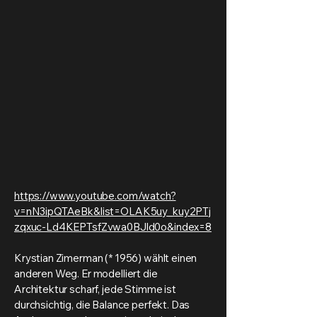
https://www.youtube.com/watch?
v=nN3ipQTAeBk&list=OLAK5uy_kuy2PTj
zqxuc-Ld4KEPTsfZvwa0BJld0o&index=8
Krystian Zimerman (* 1956) wählt einen
anderen Weg. Er modelliert die
Architektur scharf, jede Stimme ist
durchsichtig, die Balance perfekt. Das