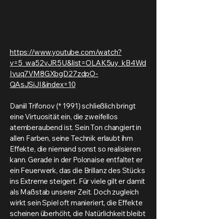
https://www.youtube.com/watch?
v=5_wa52vJR5U&list=OLAK5uy_kB4Wd
Ivuq7VM8GXbgD27zdpO-
QAsJSiJI&index=10
Daniil Trifonov (* 1991) schließlich bringt
eine Virtuosität ein, die zweifellos
atemberaubend ist. Sein Ton changiert in
allen Farben, seine Technik erlaubt ihm
Effekte, die niemand sonst so realisieren
kann. Gerade in der Polonaise entfaltet er
ein Feuerwerk, das die Brillanz des Stücks
ins Extreme steigert. Für viele gilt er damit
als Maßstab unserer Zeit. Doch zugleich
wirkt sein Spiel oft manieriert, die Effekte
scheinen überhöht, die Natürlichkeit bleibt