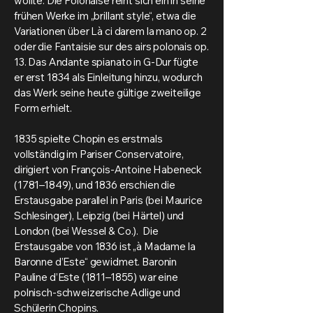
wollte. Die Polonaise reiht sich ein in seine
frühen Werke im „brillant style“, etwa die
Variationen über Là ci darem la mano op. 2
oder die Fantaisie sur des airs polonais op.
13. Das Andante spianato in G-Dur fügte
er erst 1834 als Einleitung hinzu, wodurch
das Werk seine heute gültige zweiteilige
Form erhielt.
1835 spielte Chopin es erstmals
vollständig im Pariser Conservatoire,
dirigiert von François-Antoine Habeneck
(1781–1849), und 1836 erschien die
Erstausgabe parallel in Paris (bei Maurice
Schlesinger), Leipzig (bei Härtel) und
London (bei Wessel & Co.). Die
Erstausgabe von 1836 ist „à Madame la
Baronne d’Este“ gewidmet. Baronin
Pauline d’Este (1811–1855) war eine
polnisch-schweizerische Adlige und
Schülerin Chopins.