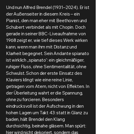
Und nun Alfred Brendel (1931–2024). Er ist
der Außenseiter in diesem Kreis – ein
Pianist, den man eher mit Beethoven und
Schubert verbindet als mit Chopin. Doch
gerade in seiner BBC-Liveaufnahme von
1968 zeigt er, wie tief dieses Werk wirken
kann, wenn man ihm mit Distanz und
Klarheit begegnet. Sein Andante spianato
ist wirklich „spianato“: ein gleichmäßiger,
ruhiger Fluss, ohne Sentimentalität, ohne
Schwulst. Schon der erste Einsatz des
Klaviers klingt wie eine reine Linie,
getragen vom Atem, nicht von Effekten. In
der Überleitung wahrt er die Spannung,
ohne zu forcieren. Besonders
eindrucksvoll ist der Aufschwung in den
hohen Lagen um Takt 43: statt in Glanz zu
baden, hält Brendel den Klang
durchsichtig, beinahe gläsern. Man spürt:
hier wird nicht dekoriert, sondern das