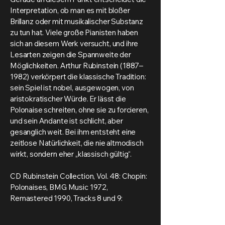
Interpretation, ob man es mit bloßer
Brillanz oder mit musikalischer Substanz
zu tun hat. Viele große Pianisten haben
sich an diesem Werk versucht, und ihre
Lesarten zeigen die Spannweite der
Möglichkeiten. Arthur Rubinstein (1887–
1982) verkörpert die klassische Tradition:
sein Spiel ist nobel, ausgewogen, von
aristokratischer Würde. Er lässt die
Polonaise schreiten, ohne sie zu forcieren,
und sein Andante ist schlicht, aber
gesanglich weit. Bei ihm entsteht eine
zeitlose Natürlichkeit, die nie altmodisch
wirkt, sondern eher „klassisch gültig“.
CD Rubinstein Collection, Vol. 48: Chopin:
Polonaises, BMG Music 1972,
Remastered 1990, Tracks 8 und 9: