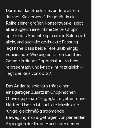
Damit ist das Stück alles andere als ein
„kleines Klavierwerk“. Es gehört in die
Reihe seiner großen Konzertwerke, zeigt
aber zugleich eine intime Seite: Chopin
spielte das Andante spianato in Salons oft
allein, und auch die gedruckte Fassung
legt nahe, dass beide Teile unabhängig
voneinander Wirkung entfalten konnten.
Gerade in dieser Doppelnatur – virtuos-
repräsentativ und lyrisch-intim zugleich –
liegt der Reiz von op. 22.
Das Andante spianato trägt einen
einzigartigen Zusatz im Chopin’schen
Œuvre: „spianato“ – „geglättet, eben, ohne
Härten“. Und so ist auch die Musik: eine
ruhige, gleichmäßig strömende
Bewegung in 6/8, getragen von perlenden
Arpeggien der linken Hand, über denen