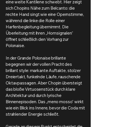
eine weite Kantilene schwebt. Hier zeigt
sich Chopins Nähe zum Belcanto: die
rechte Hand singt wie eine Opernstimme,
während die linke die Rolle einer
Harfenbegleitung übernimmt. Die
Überleitung mit ihren „Hornsignalen“
öffnet schließlich den Vorhang zur
Polonaise.
In der Grande Polonaise brillante
begegnen wir der vollen Pracht des
brillant style: markante Auftakte, stolzer
Dreiertakt, funkelnde Läufe, rauschende
Oktavpassagen. Aber Chopin übersteigt
das bloße Virtuosenstück durch klare
Architektur und durch lyrische
Binnenepisoden. Das „meno mosso“ wirkt
wie ein Blick ins Innere, bevor die Coda mit
strahlender Energie schließt.
Gerade an diesem Punkt entscheidet die