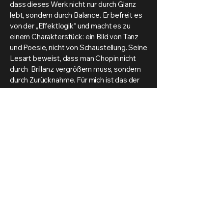
dass dieses Werk nicht nur durch Glanz
lebt, sondern durch Balance. Er befreit es
von der „Effektlogik“ und macht es zu
einem Charakterstück: ein Bild von Tanz
und Poesie, nicht von Schaustellung. Seine
Lesart beweist, dass man Chopin nicht
durch Brillanz vergrößern muss, sondern
durch Zurücknahme. Für mich ist das der
entscheidende Punkt: Brendel ergreift, wo
andere blenden. Er macht sichtbar, dass
Chopin in op. 22 nicht nur den Virtuosen,
sondern auch den Poeten zeigt. Und
genau darin liegt die Gültigkeit seiner
Lesart. Das Andante spianato et Grande
Polonaise brillante gehört zweifellos zu
den großen Werken, die Chopins frühen
Konzertstil repräsentieren. Aber in
Brendels Händen wird es mehr: eine stille,
kultivierte Meditation über Tanz und
Gesang, deren Würde gerade aus der