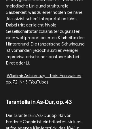
melodische Linie und strukturelle
Sauberkeit, was zu einer noblen, beinahe
„klassizistischen“ Interpretation führt.
Dabei tritt der leicht frivole
Gesellschaftstanzcharakter zugunsten
einer wohlproportionierten Klarheit in den
Hintergrund. Die tänzerische Schwingung
ist vorhanden, jedoch subtiler, weniger
improvisatorisch und spontaner als bei
Biret oder Li.
Wladimir Ashkenazy – Trois Écossaises
op. 72, Nr. 3 (YouTube)
Tarantella in As-Dur, op. 43
Die Tarantella in As-Dur, op. 43 von
Frédéric Chopin ist ein brillantes, virtuos
aufgeladenes Klavierstück, das 1841 in