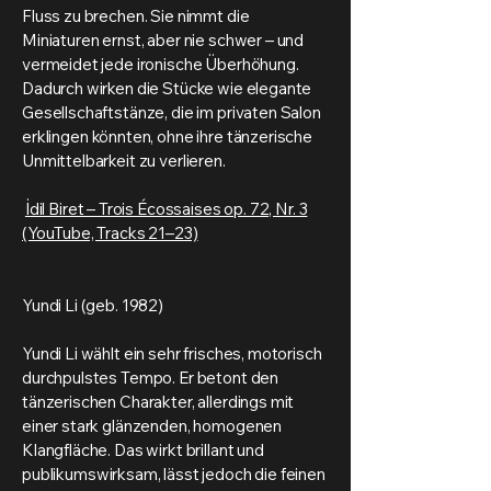
Fluss zu brechen. Sie nimmt die
Miniaturen ernst, aber nie schwer – und
vermeidet jede ironische Überhöhung.
Dadurch wirken die Stücke wie elegante
Gesellschaftstänze, die im privaten Salon
erklingen könnten, ohne ihre tänzerische
Unmittelbarkeit zu verlieren.
İdil Biret – Trois Écossaises op. 72, Nr. 3
(YouTube, Tracks 21–23)
Yundi Li (geb. 1982)
Yundi Li wählt ein sehr frisches, motorisch
durchpulstes Tempo. Er betont den
tänzerischen Charakter, allerdings mit
einer stark glänzenden, homogenen
Klangfläche. Das wirkt brillant und
publikumswirksam, lässt jedoch die feinen