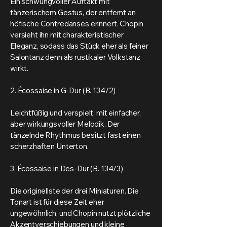
Ein schwungvoller Auftakt mit
tänzerischem Gestus, der entfernt an
höfische Contredanses erinnert. Chopin
versieht ihn mit charakteristischer
Eleganz, sodass das Stück eher als feiner
Salontanz denn als rustikaler Volkstanz
wirkt.
2. Écossaise in G-Dur (B. 134/2)
Leichtfüßig und verspielt, mit einfacher,
aber wirkungsvoller Melodik. Der
tänzelnde Rhythmus besitzt fast einen
scherzhaften Unterton.
3. Écossaise in Des-Dur (B. 134/3)
Die originellste der drei Miniaturen. Die
Tonart ist für diese Zeit eher
ungewöhnlich, und Chopin nutzt plötzliche
Akzentverschiebungen und kleine