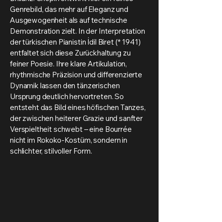
Genrebild, das mehr auf Eleganz und
Ausgewogenheit als auf technische
Demonstration zielt. In der Interpretation
der türkischen Pianistin İdil Biret (* 1941)
entfaltet sich diese Zurückhaltung zu
feiner Poesie. Ihre klare Artikulation,
rhythmische Präzision und differenzierte
Dynamik lassen den tänzerischen
Ursprung deutlich hervortreten. So
entsteht das Bild eines höfischen Tanzes,
der zwischen heiterer Grazie und sanfter
Verspieltheit schwebt – eine Bourrée
nicht im Rokoko-Kostüm, sondern in
schlichter, stilvoller Form.