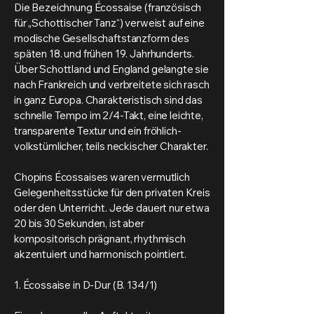
Die Bezeichnung Écossaise (französisch
für „Schottischer Tanz“) verweist auf eine
modische Gesellschaftstanzform des
späten 18. und frühen 19. Jahrhunderts.
Über Schottland und England gelangte sie
nach Frankreich und verbreitete sich rasch
in ganz Europa. Charakteristisch sind das
schnelle Tempo im 2/4-Takt, eine leichte,
transparente Textur und ein fröhlich-
volkstümlicher, teils neckischer Charakter.
Chopins Écossaises waren vermutlich
Gelegenheitsstücke für den privaten Kreis
oder den Unterricht. Jede dauert nur etwa
20 bis 30 Sekunden, ist aber
kompositorisch prägnant, rhythmisch
akzentuiert und harmonisch pointiert.
1. Écossaise in D-Dur (B. 134/1)