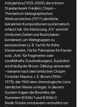
Kobylańska (1925–2009), die in ihrem
Standardwerk Frédéric Chopin –
Thematisch-bibliographisches
Werkverzeichnis (1977) sämtliche
bekannten Kompositionen systematisch
erfasst hat. Die Abkürzung „KK“ wird mit
römischen Zahlen und Buchstaben
kombiniert, um Werkgruppen zu
kennzeichnen (z. B. IIa/IIb für frühe
Klavierwerke, IVa für Polonaisen für Klavier
solo, „Anh.“ für Fragmente oder
zweifelhafte Zuschreibungen). Zusätzlich
wird häufig die Brown-Zählung verwendet
– benannt nach dem britischen Chopin-
Forscher Maurice J. E. Brown (1906–
1975), der 1960 eine chronologische Liste
sämtlicher Werke vorlegte. In diesem
System tragen die Bourrées die
Nummern B.160b/1 und B.160b/2.
Beide Stücke entstanden vermutlich um