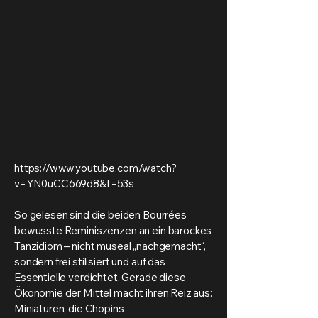
https://www.youtube.com/watch?
v=YN0uCC669d8&t=53s
So gelesen sind die beiden Bourrées
bewusste Reminiszenzen an ein barockes
Tanzidiom – nicht museal „nachgemacht“,
sondern frei stilisiert und auf das
Essentielle verdichtet. Gerade diese
Ökonomie der Mittel macht ihren Reiz aus:
Miniaturen, die Chopins