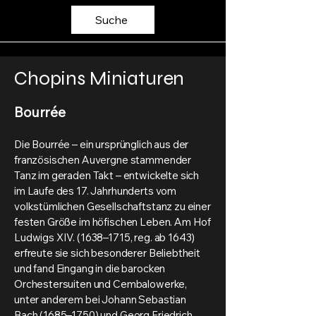
Suche
Chopins Miniaturen
Bourrée
Die Bourrée –
ein ursprünglich aus der
französischen Auvergne stammender
Tanz im geraden Takt – entwickelte sich
im Laufe des 17. Jahrhunderts vom
volkstümlichen Gesellschaftstanz zu einer
festen Größe im höfischen Leben. Am Hof
Ludwigs XIV. (1638–1715, reg. ab 1643)
erfreute sie sich besonderer Beliebtheit
und fand Eingang in die barocken
Orchestersuiten und Cembalowerke,
unter anderem bei Johann Sebastian
Bach (1685–1750) und Georg Friedrich