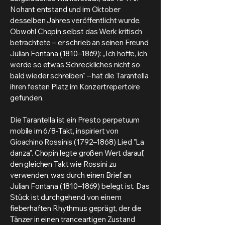
Nohant entstand und im Oktober
desselben Jahres veröffentlicht wurde.
Obwohl Chopin selbst das Werk kritisch
betrachtete – er schrieb an seinen Freund
Julian Fontana (1810–1869): „Ich hoffe, ich
werde so etwas Schreckliches nicht so
bald wieder schreiben“ – hat die Tarantella
ihren festen Platz im Konzertrepertoire
gefunden.
Die Tarantella ist ein Presto perpetuum
mobile im 6/8-Takt, inspiriert von
Gioachino Rossinis (1792–1868) Lied "La
danza". Chopin legte großen Wert darauf,
den gleichen Takt wie Rossini zu
verwenden, was durch einen Brief an
Julian Fontana (1810–1869) belegt ist. Das
Stück ist durchgehend von einem
fieberhaften Rhythmus geprägt, der die
Tänzer in einen tranceartigen Zustand