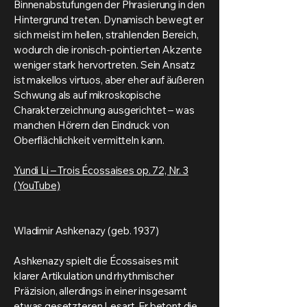
Binnenabstufungen der Phrasierung in den
Hintergrund treten. Dynamisch bewegt er
sich meist im hellen, strahlenden Bereich,
wodurch die ironisch-pointierten Akzente
weniger stark hervortreten. Sein Ansatz
ist makellos virtuos, aber eher auf äußeren
Schwung als auf mikroskopische
Charakterzeichnung ausgerichtet – was
manchen Hörern den Eindruck von
Oberflächlichkeit vermitteln kann.
Yundi Li – Trois Écossaises op. 72, Nr. 3
(YouTube)
Wladimir Ashkenazy (geb. 1937)
Ashkenazy spielt die Écossaises mit
klarer Artikulation und rhythmischer
Präzision, allerdings in einer insgesamt
etwas gesetzteren Lesart. Er betont die