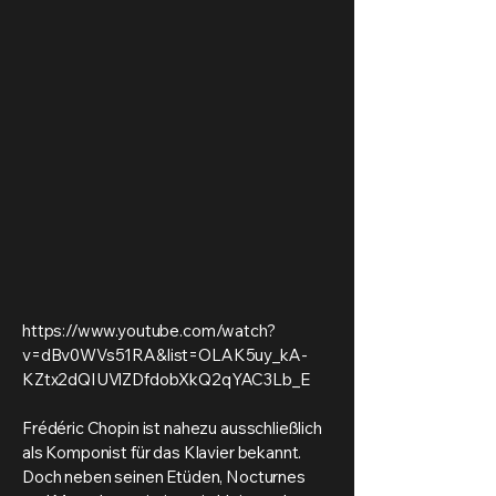
https://www.youtube.com/watch?
v=dBv0WVs51RA&list=OLAK5uy_kA-
KZtx2dQIUVlZDfdobXkQ2qYAC3Lb_E
Frédéric Chopin ist nahezu ausschließlich
als Komponist für das Klavier bekannt.
Doch neben seinen Etüden, Nocturnes