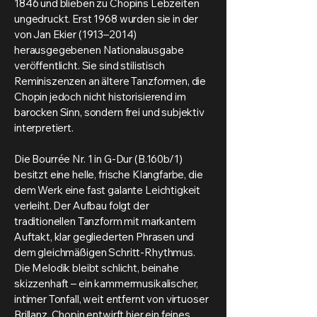
1846 und blieben zu Chopins Lebzeiten
ungedruckt. Erst 1968 wurden sie in der
von Jan Ekier (1913–2014)
herausgegebenen Nationalausgabe
veröffentlicht. Sie sind stilistisch
Reminiszenzen an ältere Tanzformen, die
Chopin jedoch nicht historisierend im
barocken Sinn, sondern frei und subjektiv
interpretiert.
Die Bourrée Nr. 1 in G-Dur (B.160b/1)
besitzt eine helle, frische Klangfarbe, die
dem Werk eine fast galante Leichtigkeit
verleiht. Der Aufbau folgt der
traditionellen Tanzform mit markantem
Auftakt, klar gegliederten Phrasen und
dem gleichmäßigen Schritt-Rhythmus.
Die Melodik bleibt schlicht, beinahe
skizzenhaft – ein kammermusikalischer,
intimer Tonfall, weit entfernt von virtuoser
Brillanz. Chopin entwirft hier ein feines