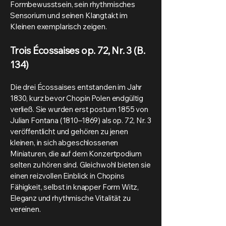
Formbewusstsein, sein rhythmisches
Sensorium und seinen Klangtakt im
Kleinen exemplarisch zeigen.
Trois Écossaises op. 72, Nr. 3 (B.
134)
Die drei Écossaises entstanden im Jahr
1830, kurz bevor Chopin Polen endgültig
verließ. Sie wurden erst postum 1855 von
Julian Fontana (1810–1869) als op. 72, Nr. 3
veröffentlicht und gehören zu jenen
kleinen, in sich abgeschlossenen
Miniaturen, die auf dem Konzertpodium
selten zu hören sind. Gleichwohl bieten sie
einen reizvollen Einblick in Chopins
Fähigkeit, selbst in knapper Form Witz,
Eleganz und rhythmische Vitalität zu
vereinen.