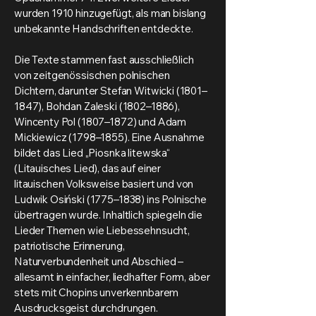
wurden 1910 hinzugefügt, als man bislang
unbekannte Handschriften entdeckte.
Die Texte stammen fast ausschließlich
von zeitgenössischen polnischen
Dichtern, darunter Stefan Witwicki (1801–
1847), Bohdan Zaleski (1802–1886),
Wincenty Pol (1807–1872) und Adam
Mickiewicz (1798–1855). Eine Ausnahme
bildet das Lied „Piosnka litewska“
(Litauisches Lied), das auf einer
litauischen Volksweise basiert und von
Ludwik Osiński (1775–1838) ins Polnische
übertragen wurde. Inhaltlich spiegeln die
Lieder Themen wie Liebessehnsucht,
patriotische Erinnerung,
Naturverbundenheit und Abschied –
allesamt in einfacher, liedhafter Form, aber
stets mit Chopins unverkennbarem
Ausdrucksgeist durchdrungen.