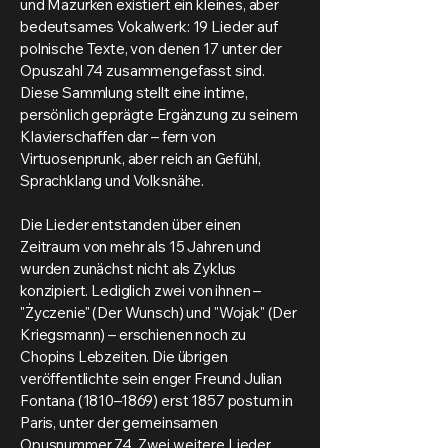
und Mazurken existiert ein kleines, aber
bedeutsames Vokalwerk: 19 Lieder auf
polnische Texte, von denen 17 unter der
Opuszahl 74 zusammengefasst sind.
Diese Sammlung stellt eine intime,
persönlich geprägte Ergänzung zu seinem
Klavierschaffen dar – fern von
Virtuosenprunk, aber reich an Gefühl,
Sprachklang und Volksnähe.
Die Lieder entstanden über einen
Zeitraum von mehr als 15 Jahren und
wurden zunächst nicht als Zyklus
konzipiert. Lediglich zwei von ihnen –
"Życzenie" (Der Wunsch) und "Wojak" (Der
Kriegsmann) – erschienen noch zu
Chopins Lebzeiten. Die übrigen
veröffentlichte sein enger Freund Julian
Fontana (1810–1869) erst 1857 postum in
Paris, unter der gemeinsamen
Opusnummer 74. Zwei weitere Lieder