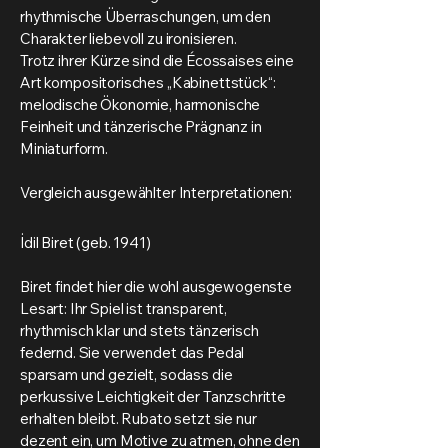
rhythmische Überraschungen, um den
Charakter liebevoll zu ironisieren.
Trotz ihrer Kürze sind die Écossaises eine
Art kompositorisches „Kabinettstück“:
melodische Ökonomie, harmonische
Feinheit und tänzerische Prägnanz in
Miniaturform.
Vergleich ausgewählter Interpretationen:
İdil Biret (geb. 1941)
Biret findet hier die wohl ausgewogenste
Lesart: Ihr Spiel ist transparent,
rhythmisch klar und stets tänzerisch
federnd. Sie verwendet das Pedal
sparsam und gezielt, sodass die
perkussive Leichtigkeit der Tanzschritte
erhalten bleibt. Rubato setzt sie nur
dezent ein, um Motive zu atmen, ohne den