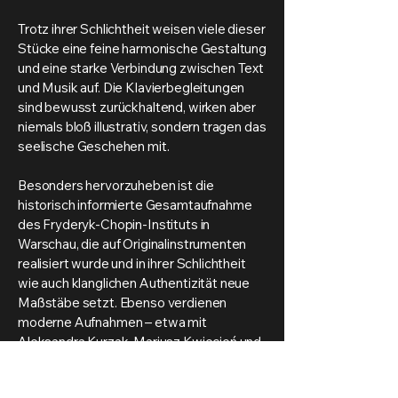
Trotz ihrer Schlichtheit weisen viele dieser
Stücke eine feine harmonische Gestaltung
und eine starke Verbindung zwischen Text
und Musik auf. Die Klavierbegleitungen
sind bewusst zurückhaltend, wirken aber
niemals bloß illustrativ, sondern tragen das
seelische Geschehen mit.
Besonders hervorzuheben ist die
historisch informierte Gesamtaufnahme
des Fryderyk-Chopin-Instituts in
Warschau, die auf Originalinstrumenten
realisiert wurde und in ihrer Schlichtheit
wie auch klanglichen Authentizität neue
Maßstäbe setzt. Ebenso verdienen
moderne Aufnahmen – etwa mit
Aleksandra Kurzak, Mariusz Kwiecień und
Nelson Goerner – Beachtung, da sie die
Gesangssprache respektieren und