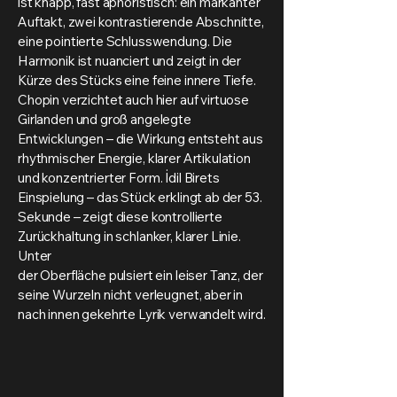
ist knapp, fast aphoristisch: ein markanter
Auftakt, zwei kontrastierende Abschnitte,
eine pointierte Schlusswendung. Die
Harmonik ist nuanciert und zeigt in der
Kürze des Stücks eine feine innere Tiefe.
Chopin verzichtet auch hier auf virtuose
Girlanden und groß angelegte
Entwicklungen – die Wirkung entsteht aus
rhythmischer Energie, klarer Artikulation
und konzentrierter Form. İdil Birets
Einspielung – das Stück erklingt ab der 53.
Sekunde – zeigt diese kontrollierte
Zurückhaltung in schlanker, klarer Linie.
Unter
der Oberfläche pulsiert ein leiser Tanz, der
seine Wurzeln nicht verleugnet, aber in
nach innen gekehrte Lyrik verwandelt wird.