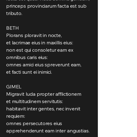
princeps provinciarum facta est sub
tributo.
BETH
Plorans ploravit in nocte,
et lacrimae eius in maxillis eius:
non est qui consoletur eam ex
omnibus caris eius:
omnes amici eius spreverunt eam,
et facti sunt ei inimici.
GIMEL
Migravit Iuda propter afflictionem
et multitudinem servitutis:
habitavit inter gentes, nec invenit
requiem:
omnes persecutores eius
apprehenderunt eam inter angustias.