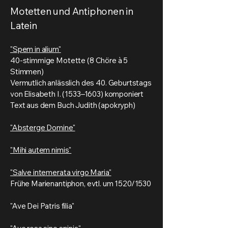
Motetten und Antiphonen in
Latein
"Spem in alium"
40-stimmige Motette (8 Chöre à 5
Stimmen)
Vermutlich anlässlich des 40. Geburtstags
von Elisabeth I. (1533–1603) komponiert
Text aus dem Buch Judith (apokryph)
"Absterge Domine"
"Mihi autem nimis"
"Salve intemerata virgo Maria"
Frühe Marienantiphon, evtl. um 1520/1530
"Ave Dei Patris filia"