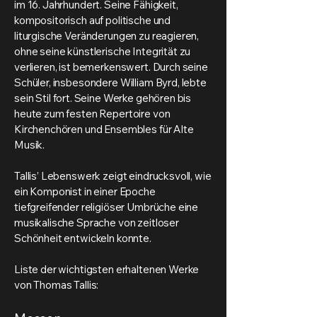
im 16. Jahrhundert. Seine Fähigkeit,
kompositorisch auf politische und
liturgische Veränderungen zu reagieren,
ohne seine künstlerische Integrität zu
verlieren, ist bemerkenswert. Durch seine
Schüler, insbesondere William Byrd, lebte
sein Stil fort. Seine Werke gehören bis
heute zum festen Repertoire von
Kirchenchören und Ensembles für Alte
Musik.
Tallis’ Lebenswerk zeigt eindrucksvoll, wie
ein Komponist in einer Epoche
tiefgreifender religiöser Umbrüche eine
musikalische Sprache von zeitloser
Schönheit entwickeln konnte.
Liste der wichtigsten erhaltenen Werke
von Thomas Tallis: