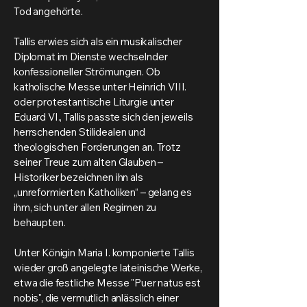
Tod angehörte.
Tallis erwies sich als ein musikalischer
Diplomat im Dienste wechselnder
konfessioneller Strömungen. Ob
katholische Messe unter Heinrich VIII.
oder protestantische Liturgie unter
Eduard VI., Tallis passte sich den jeweils
herrschenden Stilidealen und
theologischen Forderungen an. Trotz
seiner Treue zum alten Glauben –
Historiker bezeichnen ihn als
„unreformierten Katholiken“ – gelang es
ihm, sich unter allen Regimen zu
behaupten.
Unter Königin Maria I. komponierte Tallis
wieder groß angelegte lateinische Werke,
etwa die festliche Messe "Puer natus est
nobis", die vermutlich anlässlich einer