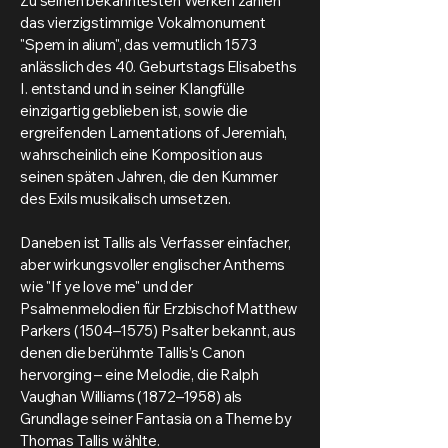
Zu seinen bekanntesten Werken zählen
das vierzigstimmige Vokalmonument
"Spem in alium", das vermutlich 1573
anlässlich des 40. Geburtstags Elisabeths
I. entstand und in seiner Klangfülle
einzigartig geblieben ist, sowie die
ergreifenden Lamentations of Jeremiah,
wahrscheinlich eine Komposition aus
seinen späten Jahren, die den Kummer
des Exils musikalisch umsetzen.
Daneben ist Tallis als Verfasser einfacher,
aber wirkungsvoller englischer Anthems
wie "If ye love me" und der
Psalmenmelodien für Erzbischof Matthew
Parkers (1504–1575) Psalter bekannt, aus
denen die berühmte Tallis’s Canon
hervorging – eine Melodie, die Ralph
Vaughan Williams (1872–1958) als
Grundlage seiner Fantasia on a Theme by
Thomas Tallis wählte.