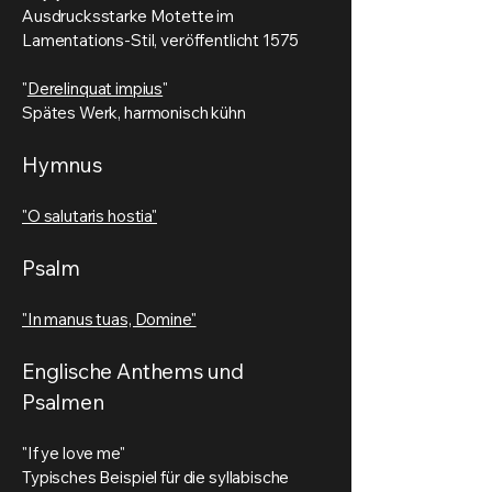
Ausdrucksstarke Motette im
Lamentations-Stil, veröffentlicht 1575
"
Derelinquat impius
"
Spätes Werk, harmonisch kühn
Hymnus
"O salutaris hostia"
Psalm
"In manus tuas, Domine"
Englische Anthems und
Psalmen
"If ye love me"
Typisches Beispiel für die syllabische