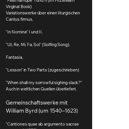
"Felix namque" I und II (im Fitzwilliam
Virginal Book)
Variationswerke über einen liturgischen
Cantus firmus,
"In Nomine" I und II,
"Ut, Re, Mi, Fa, Sol" (Solfing Song),
Fantasia,
"Lesson" in Two Parts (zugeschrieben)
"When shall my sorrowful sighing slack?"
Auch in weltlichen Quellen überliefert.
Gemeinschaftswerke mit
William Byrd (um 1540–1623)
"Cantiones quae ab argumento sacrae