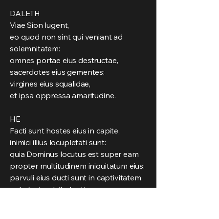
DALETH
Viae Sion lugent,
eo quod non sint qui veniant ad
solemnitatem:
omnes portae eius destructae,
sacerdotes eius gementes:
virgines eius squalidae,
et ipsa oppressa amaritudine.
HE
Facti sunt hostes eius in capite,
inimici illius locupletati sunt:
quia Dominus locutus est super eam
propter multitudinem iniquitatum eius:
parvuli eius ducti sunt in captivitatem
ante faciem tribulantis.
VAU