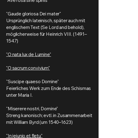
"Ave rosa sine spinis"
"Gaude gloriosa Dei mater"
Ursprünglich lateinisch, später auch mit
englischem Text (Se Lord and behold),
möglicherweise für Heinrich VIII. (1491–
1547)
"O nata lux de Lumine"
"O sacrum convivium"
"Suscipe quaeso Domine"
Feierliches Werk zum Ende des Schismas
unter Maria I.
"Miserere nostri, Domine"
Streng kanonisch; evtl. in Zusammenarbeit
mit William Byrd (um 1540–1623)
"In jejunio et fletu"