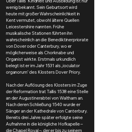
Über Tallis' Kindheit und Ausbildung ist nur
wenig bekannt. Sein Geburtsort wird
heute mit großer Wahrscheinlichkeit in
Kent vermutet, obwohl ältere Quellen
Leicestershire nannten. Frühe
musikalische Stationen führten ihn
wahrscheinlich an die Benediktinerpriorate
von Dover oder Canterbury, wo er
möglicherweise als Chorknabe und
Organist wirkte. Erstmals urkundlich
belegt ist er im Jahr 1531 als „ioculator
organorum“ des Klosters Dover Priory.
Nach der Auflösung des Klosters im Zuge
der Reformation trat Tallis 1538 eine Stelle
an der Augustinerabtei von Waltham an.
Nach deren Schließung 1540 wurde er
Sänger an der Kathedrale von Canterbury.
Bereits drei Jahre später erfolgte seine
Aufnahme in die königliche Hofkapelle –
die Chapel Royal –, der er bis zu seinem