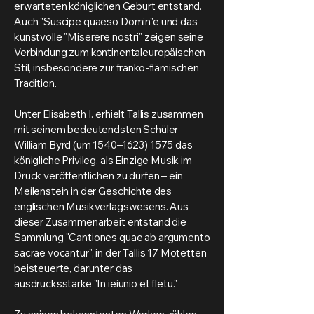
erwarteten königlichen Geburt entstand.
Auch "Suscipe quaeso Domin"e und das
kunstvolle "Miserere nostri" zeigen seine
Verbindung zum kontinentaleuropäischen
Stil, insbesondere zur franko-flämischen
Tradition.
Unter Elisabeth I. erhielt Tallis zusammen
mit seinem bedeutendsten Schüler
William Byrd (um 1540–
1623) 1575
das
königliche Privileg, als Einzige Musik im
Druck veröffentlichen zu dürfen – ein
Meilenstein in der Geschichte des
englischen Musikverlagswesens. Aus
dieser Zusammenarbeit entstand die
Sammlung "Cantiones quae ab argumento
sacrae vocantur", in der Tallis 17 Motetten
beisteuerte, darunter das
ausdrucksstarke "In ieiunio et fletu."