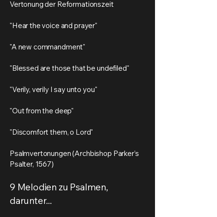
Vertonung der Reformationszeit
"Hear the voice and prayer"
"A new commandment"
"Blessed are those that be undefiled"
"Verily, verily I say unto you"
"Out from the deep"
"Discomfort them, o Lord"
Psalmvertonungen (Archbishop Parker’s
Psalter, 1567)
9 Melodien zu Psalmen,
darunter...