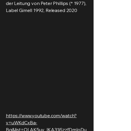
der Leitung von Peter Phillips (* 1977),
Label Gimell 1992, Released 2020
https://www.youtube.com/watch?
v=uWKdCxBa-
Bg&list=OLAK5uy_lKA31jSzzfDmIoDu