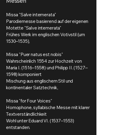
Messen
Missa "Salve intemerata"
Parodiemesse basierend auf der eigenen
Motette "Salve intemerata"
Frühes Werk im englischen Votivstil (um
1530–1535),
Missa "Puer natus est nobis"
Wahrscheinlich 1554 zur Hochzeit von
Maria I. (1516–1558) und Philipp II. (1527–
1598) komponiert
Mischung aus englischem Stil und
kontinentaler Satztechnik,
Missa "for Four Voices"
Homophone, syllabische Messe mit klarer
Textverständlichkeit
Wohl unter Eduard VI. (1537–1553)
entstanden.