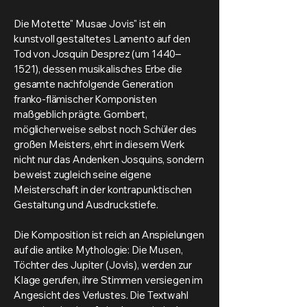
Die Motette" Musae Jovis" ist ein
kunstvoll gestaltetes Lamento auf den
Tod von Josquin Desprez (um 1440–
1521), dessen musikalisches Erbe die
gesamte nachfolgende Generation
franko-flämischer Komponisten
maßgeblich prägte. Gombert,
möglicherweise selbst noch Schüler des
großen Meisters, ehrt in diesem Werk
nicht nur das Andenken Josquins, sondern
beweist zugleich seine eigene
Meisterschaft in der kontrapunktischen
Gestaltung und Ausdruckstiefe.
Die Komposition ist reich an Anspielungen
auf die antike Mythologie: Die Musen,
Töchter des Jupiter (Jovis), werden zur
Klage gerufen, ihre Stimmen versiegen im
Angesicht des Verlustes. Die Textwahl