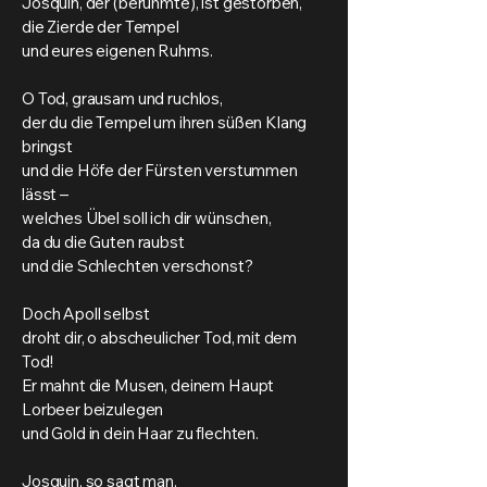
Josquin, der (berühmte), ist gestorben,
die Zierde der Tempel
und eures eigenen Ruhms.
O Tod, grausam und ruchlos,
der du die Tempel um ihren süßen Klang
bringst
und die Höfe der Fürsten verstummen
lässt –
welches Übel soll ich dir wünschen,
da du die Guten raubst
und die Schlechten verschonst?
Doch Apoll selbst
droht dir, o abscheulicher Tod, mit dem
Tod!
Er mahnt die Musen, deinem Haupt
Lorbeer beizulegen
und Gold in dein Haar zu flechten.
Josquin, so sagt man,