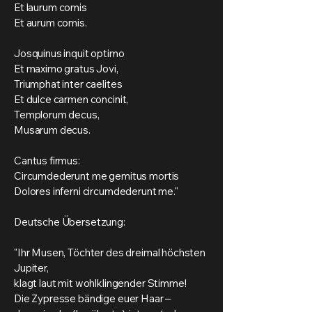
Et laurum comis
Et aurum comis.
Josquinus inquit optimo
Et maximo gratus Jovi,
Triumphat inter caelites
Et dulce carmen concinit,
Templorum decus,
Musarum decus.
Cantus firmus:
Circumdederunt me gemitus mortis
Dolores inferni circumdederunt me."
Deutsche Übersetzung:
"Ihr Musen, Töchter des dreimal höchsten
Jupiter,
klagt laut mit wohlklingender Stimme!
Die Zypresse bändige euer Haar –