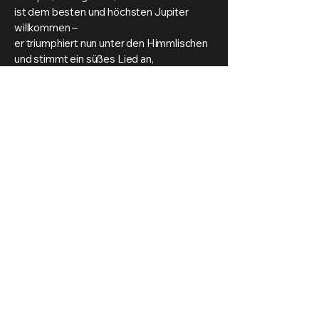
ist dem besten und höchsten Jupiter
willkommen –
er triumphiert nun unter den Himmlischen
und stimmt ein süßes Lied an,
Zierde der Tempel,
Zierde der Musen!
Cantus firmus:
„Mich umgaben die Seufzer des Todes,
die Schmerzen der Unterwelt umringten
mich.“