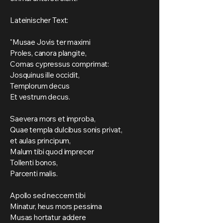
Lateinischer Text:
"Musae Jovis ter maximi
Proles, canora plangite,
Comas cypressus comprimat:
Josquinus ille occidit,
Templorum decus
Et vestrum decus.
Saevera mors et improba,
Quae templa dulcibus sonis privat,
et aulas principum,
Malum tibi quod imprecer
Tollenti bonos,
Parcenti malis.
Apollo sed neccem tibi
Minatur, heus mors pessima
Musas hortatur addere