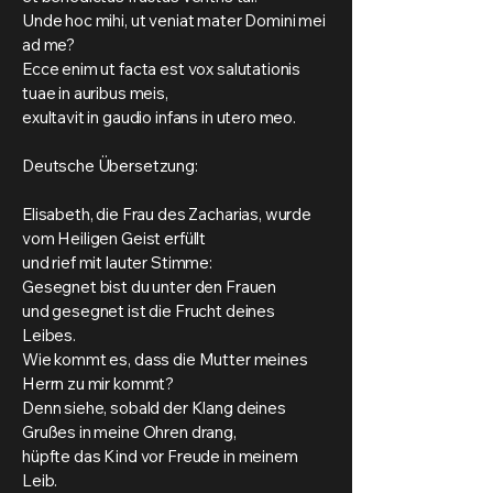
Unde hoc mihi, ut veniat mater Domini mei
ad me?
Ecce enim ut facta est vox salutationis
tuae in auribus meis,
exultavit in gaudio infans in utero meo.
Deutsche Übersetzung:
Elisabeth, die Frau des Zacharias, wurde
vom Heiligen Geist erfüllt
und rief mit lauter Stimme:
Gesegnet bist du unter den Frauen
und gesegnet ist die Frucht deines
Leibes.
Wie kommt es, dass die Mutter meines
Herrn zu mir kommt?
Denn siehe, sobald der Klang deines
Grußes in meine Ohren drang,
hüpfte das Kind vor Freude in meinem
Leib.