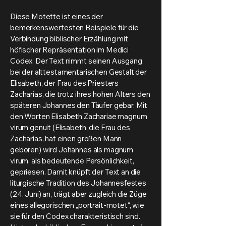
Diese Motette ist eines der
bemerkenswertesten Beispiele für die
Verbindung biblischer Erzählung mit
höfischer Repräsentation im Medici
Codex. Der Text nimmt seinen Ausgang
bei der alttestamentarischen Gestalt der
Elisabeth, der Frau des Priesters
Zacharias, die trotz ihres hohen Alters den
späteren Johannes den Täufer gebar. Mit
den Worten Elisabeth Zachariae magnum
virum genuit (Elisabeth, die Frau des
Zacharias, hat einen großen Mann
geboren) wird Johannes als magnum
virum, als bedeutende Persönlichkeit,
gepriesen. Damit knüpft der Text an die
liturgische Tradition des Johannesfestes
(24. Juni) an, trägt aber zugleich die Züge
eines allegorischen „portrait-motet“, wie
sie für den Codex charakteristisch sind.