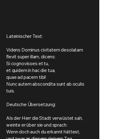
Lateinischer Text:
Videns Dominus civitatem desolatam
flevit super illam, dicens:
Si cognovisses et tu,
et quidem in hac die tua,
quae ad pacem tibi!
Nunc autem abscondita sunt ab oculis
tuis.
Deutsche Übersetzung:
Als der Herr die Stadt verwüstet sah,
weinte er über sie und sprach:
Wenn doch auch du erkannt hättest,
und zwar an diesem deinem Tag,