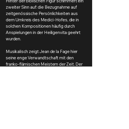
Hinter der biblischen Figur schimmert ein
zweiter Sinn auf: die Bezugnahme auf
zeitgenössische Persönlichkeiten aus
dem Umkreis des Medici-Hofes, die in
solchen Kompositionen häufig durch
Anspielungen in der Heiligenvita geehrt
wurden.
Musikalisch zeigt Jean de la Fage hier
seine enge Verwandtschaft mit den
franko-flämischen Meistern der Zeit. Der
Satz ist vierstimmig angelegt und eröffnet
mit ruhigen, imitatorischen Einsätzen, die
die Erzählung feierlich entfalten.
Besonders hervorgehoben wird die
zentrale Wendung magnum virum genuit:
hier weitet sich die Musik in kraftvolleren
Klanggestus, um die Größe des Täufers –
und die allegorische Größe der verehrten
Persönlichkeit – zu unterstreichen.
Charakteristisch für La Fage ist die