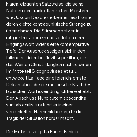
klaren, eleganten Satzweise, die seine
Nähe zu den franko-flämischen Meistern
wie Josquin Desprez erkennen lässt, ohne
deren dichte kontrapunktische Strenge zu
übernehmen. Die Stimmen setzen in
ruhiger Imitation ein und verleihen dem
Eingangswort Videns eine kontemplative
Tiefe. Der Ausdruck steigert sich in den
fallenden Linien bei flevit super illam, die
das Weinen Christi klanglich nachzeichnen.
Im Mittelteil Si cognovisses et tu…
entwickelt La Fage eine feierlich-ernste
Deklamation, die die rhetorische Kraft des
biblischen Wortes eindringlich hervorhebt.
Den Abschluss Nunc autem abscondita
sunt ab oculis tuis führt er in einer
verdunkelten Harmonik herbei, die die
Tragik der Situation hörbar macht.
Die Motette zeigt La Fages Fähigkeit,