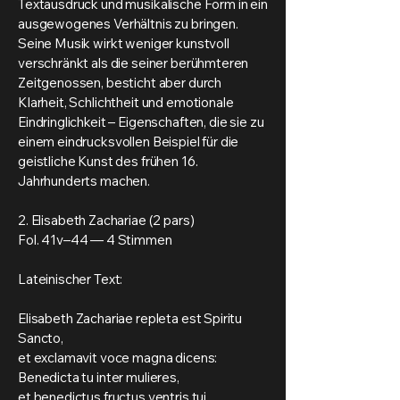
Textausdruck und musikalische Form in ein
ausgewogenes Verhältnis zu bringen.
Seine Musik wirkt weniger kunstvoll
verschränkt als die seiner berühmteren
Zeitgenossen, besticht aber durch
Klarheit, Schlichtheit und emotionale
Eindringlichkeit – Eigenschaften, die sie zu
einem eindrucksvollen Beispiel für die
geistliche Kunst des frühen 16.
Jahrhunderts machen.
2. Elisabeth Zachariae (2 pars)
Fol. 41v–44 — 4 Stimmen
Lateinischer Text:
Elisabeth Zachariae repleta est Spiritu
Sancto,
et exclamavit voce magna dicens:
Benedicta tu inter mulieres,
et benedictus fructus ventris tui.