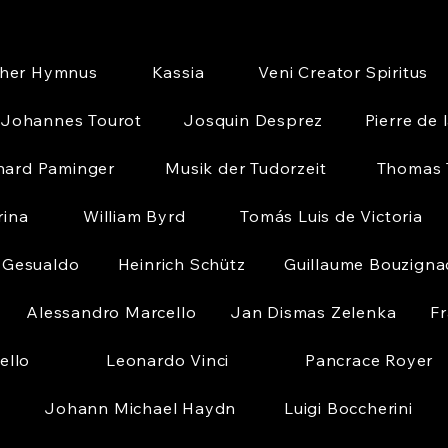
cher Hymnus
Kassia
Veni Creator Spiritus
Johannes Tourot
Josquin Desprez
Pierre de 
nard Paminger
Musik der Tudorzeit
Thomas T
rina
William Byrd
Tomás Luis de Victoria
 Gesualdo
Heinrich Schütz
Guillaume Bouzigna
Alessandro Marcello
Jan Dismas Zelenka
Fr
ello
Leonardo Vinci
Pancrace Royer
Johann Michael Haydn
Luigi Boccherini