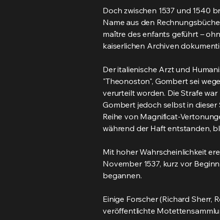
Doch zwischen 1537 und 1540 bri
Name aus den Rechnungsbüchern 
maître des enfants geführt – oh
kaiserlichen Archiven dokumenti
Der italienische Arzt und Human
"Theonoston", Gombert sei wege
verurteilt worden. Die Strafe w
Gombert jedoch selbst in diese
Reihe von Magnificat-Vertonunge
während der Haft entstanden, bl
Mit hoher Wahrscheinlichkeit er
November 1537, kurz vor Beginn 
begannen.
Einige Forscher (Richard Sherr,
veröffentlichte Motettensammlu