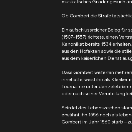
musikalisches Gnadengesuch an K
Ob Gombert die Strafe tatsächlich
Ein aufschlussreicher Beleg für 
(1507–1557) richtete, einen Vertr
Kanonikat bereits 1534 erhalten,
aus den Hofakten sowie die stil
aus dem kaiserlichen Dienst aus
Dass Gombert weiterhin mehrere g
innehatte, weist ihn als Kleriker
Tournai nie unter den zelebriere
oder nach seiner Verurteilung k
Sein letztes Lebenszeichen stam
erwähnt ihn 1556 noch als lebend
Gombert im Jahr 1560 starb – zu