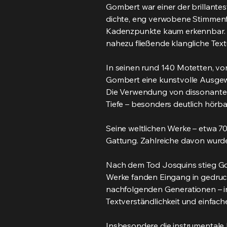
Gombert war einer der brillantes
dichte, eng verwobene Stimmenf
Kadenzpunkte kaum erkennbar. Cha
nahezu fließende klangliche Textu
In seinen rund 140 Motetten, vo
Gombert eine kunstvolle Ausgewo
Die Verwendung von dissonanten
Tiefe – besonders deutlich hörb
Seine weltlichen Werke – etwa 70
Gattung. Zahlreiche davon wurden
Nach dem Tod Josquins stieg Go
Werke fanden Eingang in gedruck
nachfolgenden Generationen – in
Textverständlichkeit und einfac
Insbesondere die instrumentale 