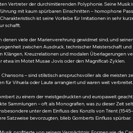
ten Vertreter der durchimitierenden Polyphonie. Seine Musik 
ührung mit kaum spürbaren Einschnitten – homophone Passag
rakteristisch ist seine Vorliebe für Imitationen in sehr kur
r schafft.
n denen viele der Marienverehrung gewidmet sind, und seine
genheit zwischen Ausdruck, technischer Meisterschaft und s
 Klängen, Kreuzrelationen und modalen Überlagerungen verl
ar etwa im Motet Musae Jovis oder den Magnificat-Zyklen.
 Chansons – sind stilistisch anspruchsvoller als die meisten z
 für Vihuela oder Laute arrangiert und waren weit verbreitet
mbert zu einem der meistgedruckten und europaweit geacht
te Sammlungen – oft als Monografien, was zu dieser Zeit sel
sbesondere unter dem Einfluss des Konzils von Trient (1545–1
here Satzweise bevorzugten, blieb Gomberts Einfluss spürbar.
Musik profitierte von seinem Vermächtnis: Formen wie die Ca