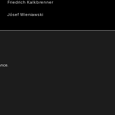
Friedrich Kalkbrenner
Jósef Wieniawski
ance.