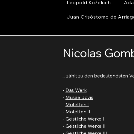
Leopold Koželuch
Ada
Juan Crisóstomo de Arriag
Nicolas Gomb
... zählt zu den bedeutendsten 
-
Das Werk
-
Musae Jovis
-
Motetten I
-
Motetten II
-
Geistliche Werke I
-
Geistliche Werke II
-
Geistliche Werke III