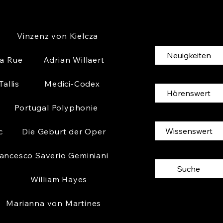
Vinzenz von Kielcza
Neuigkeiten
la Rue
Adrian Willaert
allis
Medici-Codex
Hörenswert
Portugal Polyphonie
Wissenswert
c
Die Geburt der Oper
ancesco Saverio Geminiani
Suche
William Hayes
Marianna von Martines