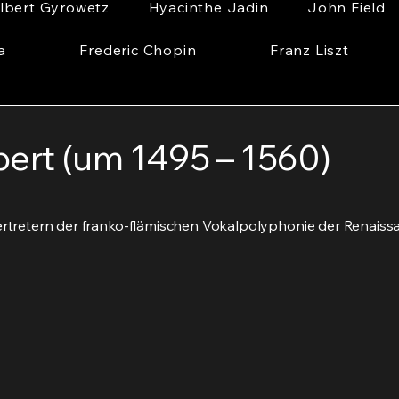
lbert Gyrowetz
Hyacinthe Jadin
John Field
a
Frederic Chopin
Franz Liszt
ert (um 1495 – 1560)
Vertretern der franko-flämischen Vokalpolyphonie der Renaiss