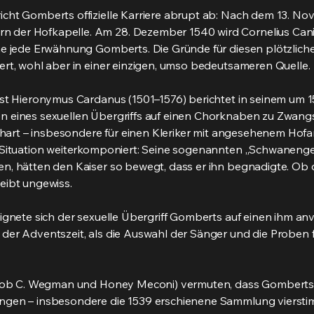
cht Gomberts offizielle Karriere abrupt ab: Nach dem 13. No
der Hofkapelle. Am 28. Dezember 1540 wird Cornelius Canis
ne jede Erwähnung Gomberts. Die Gründe für diesen plötzliche
ert, wohl aber in einer einzigen, umso bedeutsameren Quelle.
ist Hieronymus Cardanus (1501–1576) berichtet in seinem um
n eines sexuellen Übergriffs auf einen Chorknaben zu Zwangs
ar hart – insbesondere für einen Kleriker mit angesehenem Ho
r Situation weiterkomponiert: Seine sogenannten „Schwaneng
n, hätten den Kaiser so bewegt, dass er ihn begnadigte. Ob 
eibt ungewiss.
eignete sich der sexuelle Übergriff Gomberts auf einen ihm 
der Adventszeit, als die Auswahl der Sänger und die Proben 
 Rob C. Wegman und Honey Meconi) vermuten, dass Gomberts b
ngen – insbesondere die 1539 erschienene Sammlung vierstim