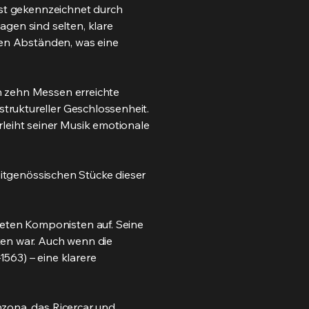
ist gekennzeichnet durch
en sind selten, klare
zen Abständen, was eine
n zehn Messen erreichte
truktureller Geschlossenheit.
eiht seiner Musik emotionale
eitgenössischen Stücke dieser
.
eten Komponisten auf. Seine
ten war. Auch wenn die
563) – eine klarere
nzona, das Ricercar und