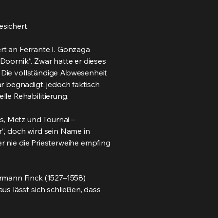
esichert.
ert an Ferrante I. Gonzaga
 Doornik“. Zwar hatte er dieses
. Die vollständige Abwesenheit
r begnadigt, jedoch faktisch
le Rehabilitierung.
s, Metz und Tournai –
r“, doch wird sein Name in
er nie die Priesterweihe empfing
ermann Finck (1527–1558)
s lässt sich schließen, dass