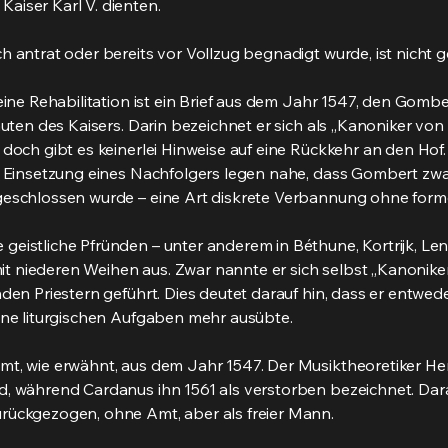
aiser Karl V. dienten.
 antrat oder bereits vor Vollzug begnadigt wurde, ist nicht g
seine Rehabilitation ist ein Brief aus dem Jahr 1547, den Gomb
auten des Kaisers. Darin bezeichnet er sich als „Kanoniker von
 doch gibt es keinerlei Hinweise auf eine Rückkehr an den Hof
le Einsetzung eines Nachfolgers legen nahe, dass Gombert zwa
geschlossen wurde – eine Art diskrete Verbannung ohne formel
eistliche Pfründen – unter anderem in Béthune, Kortrijk, Len
 mit niederen Weihen aus. Zwar nannte er sich selbst „Kanonike
nden Priestern geführt. Dies deutet darauf hin, dass er entwed
eine liturgischen Aufgaben mehr ausübte.
mt, wie erwähnt, aus dem Jahr 1547. Der Musiktheoretiker H
, während Cardanus ihn 1561 als verstorben bezeichnet. Darau
rückgezogen, ohne Amt, aber als freier Mann.