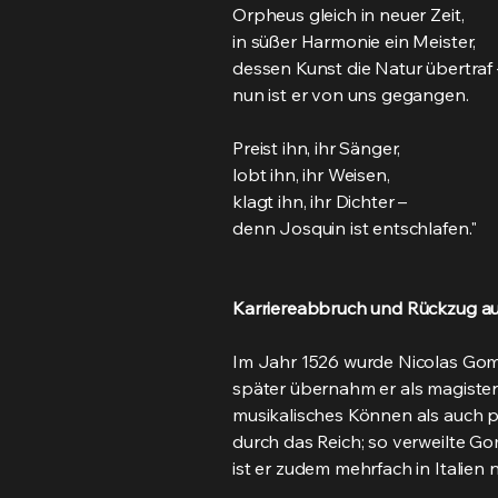
Orpheus gleich in neuer Zeit,
in süßer Harmonie ein Meister,
dessen Kunst die Natur übertraf 
nun ist er von uns gegangen.
Preist ihn, ihr Sänger,
lobt ihn, ihr Weisen,
klagt ihn, ihr Dichter –
denn Josquin ist entschlafen."
Karriereabbruch und Rückzug au
Im Jahr 1526 wurde Nicolas Gomb
später übernahm er als magister
musikalisches Können als auch p
durch das Reich; so verweilte Go
ist er zudem mehrfach in Italien 