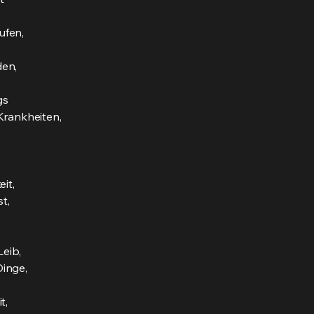
ufen,
den,
gs
rankheiten,
it,
t,
Leib,
Dinge,
t,