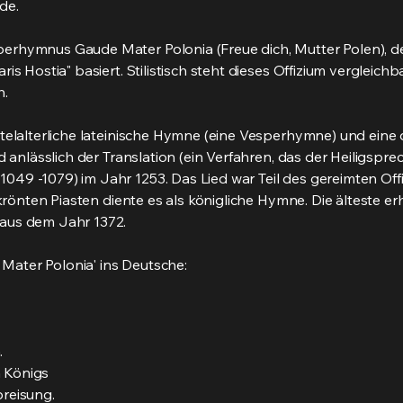
de.
erhymnus Gaude Mater Polonia (Freue dich, Mutter Polen), d
ris Hostia" basiert. Stilistisch steht dieses Offizium verglei
h.
ttelalterliche lateinische Hymne (eine Vesperhymne) und eine 
nd anlässlich der Translation (ein Verfahren, das der Heiligsp
49 -1079) im Jahr 1253. Das Lied war Teil des gereimten Offiz
gekrönten Piasten diente es als königliche Hymne. Die älteste
aus dem Jahr 1372.
ater Polonia' ins Deutsche:
.
 Königs
preisung.