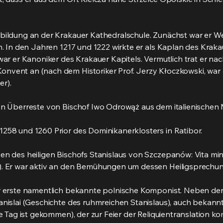
sbildung an der Krakauer Kathedralschule. Zunächst war er W
den. In den Jahren 1217 und 1222 wirkte er als Kaplan des Kra
5 war er Kanoniker des Krakauer Kapitels. Vermutlich trat er 
nvent an (nach dem Historiker Prof. Jerzy Kłoczkowski, war e
r).
chen Überreste von Bischof Iwo Odrowąż aus dem italienische
1258 und 1260 Prior des Dominikanerklosters in Ratibor.
ien des heiligen Bischofs Stanislaus von Szczepanów: Vita min
). Er war aktiv an den Bemühungen um dessen Heiligsprechung b
er erste namentlich bekannte polnische Komponist. Neben der 
tanislai (Geschichte des ruhmreichen Stanislaus), auch bekann
che Tag ist gekommen), der zur Feier der Reliquientranslation 