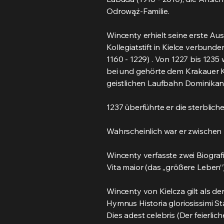
Odrowąż-Familie.
Wincenty erhielt seine erste Au
Kollegiatstift in Kielce verbun
1160 - 1229) . Von 1227 bis 123
bei und gehörte dem Krakauer Ko
geistlichen Laufbahn Dominikane
1237 überführte er die sterbli
Wahrscheinlich war er zwischen 
Wincenty verfasste zwei Biograf
Vita maior (das „größere Leben“
Wincenty von Kielcza gilt als d
Hymnus Historia gloriosissimi S
Dies adest celebris (Der feierli