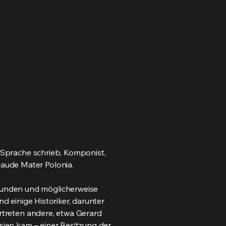
r Sprache schrieb, Komponist,
aude Mater Polonia.
bunden und möglicherweise
nd einige Historiker, darunter
ertreten andere, etwa Gerard
esien kam – einer Besitzung der