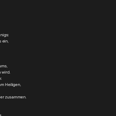
nigs:
 ein,
ums,
 wird.
:
am Heiligen,
eder zusammen.
t