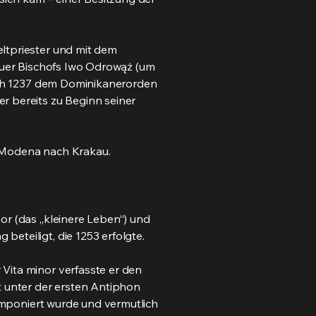
eltpriester und mit dem
kauer Bischofs Iwo Odrowąż (um
nach 1237 dem Dominikanerorden
r bereits zu Beginn seiner
n Modena nach Krakau.
or (das „kleinere Leben“) und
eteiligt, die 1253 erfolgte.
Vita minor verfasste er den
t unter der ersten Antiphon
komponiert wurde und vermutlich