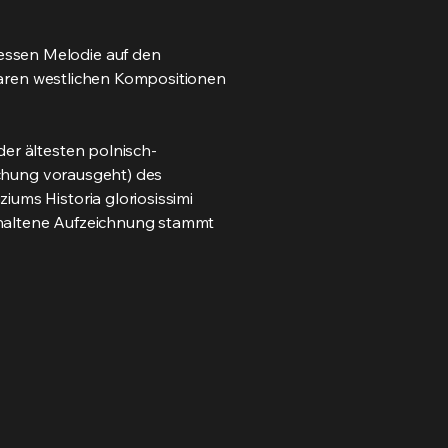
essen Melodie auf den
chbaren westlichen Kompositionen
der ältesten polnisch-
rechung vorausgeht) des
iums Historia gloriosissimi
 erhaltene Aufzeichnung stammt