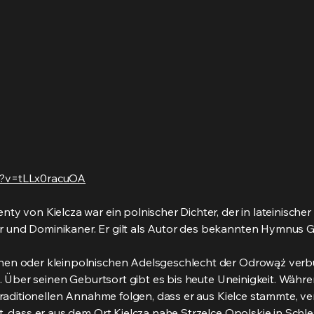
h?v=tLLx0racuOA
ty von Kielcza war ein polnischer Dichter, der in lateinische
 und Dominikaner. Er gilt als Autor des bekannten Hymnus G
chen oder kleinpolnischen Adelsgeschlecht der Odrowąż ver
e. Über seinen Geburtsort gibt es bis heute Uneinigkeit. Währe
 traditionellen Annahme folgen, dass er aus Kielce stammte, v
t, dass er aus dem Ort Kielcza nahe Strzelce Opolskie in Schl