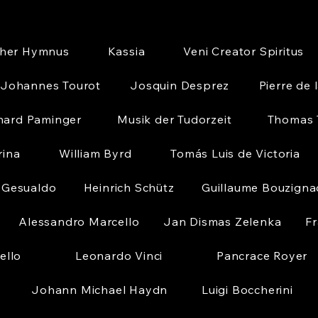
cher Hymnus
Kassia
Veni Creator Spiritus
Johannes Tourot
Josquin Desprez
Pierre de 
nard Paminger
Musik der Tudorzeit
Thomas T
rina
William Byrd
Tomás Luis de Victoria
 Gesualdo
Heinrich Schütz
Guillaume Bouzigna
Alessandro Marcello
Jan Dismas Zelenka
Fr
ello
Leonardo Vinci
Pancrace Royer
Johann Michael Haydn
Luigi Boccherini