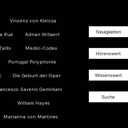
Vinzenz von Kielcza
Neuigkeiten
la Rue
Adrian Willaert
allis
Medici-Codex
Hörenswert
Portugal Polyphonie
Wissenswert
c
Die Geburt der Oper
ancesco Saverio Geminiani
Suche
William Hayes
Marianna von Martines