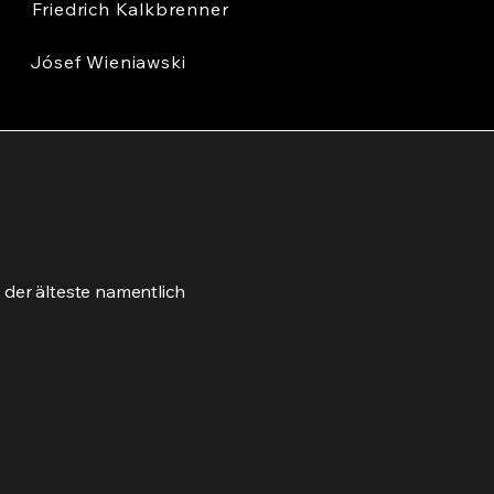
Friedrich Kalkbrenner
Jósef Wieniawski
ls der älteste namentlich