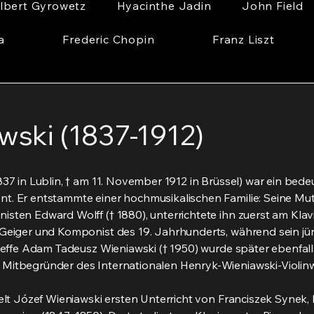
lbert Gyrowetz
Hyacinthe Jadin
John Field
a
Frederic Chopin
Franz Liszt
wski (1837-1912)
37 in Lublin, † am 11. November 1912 in Brüssel) war ein bede
. Er entstammte einer hochmusikalischen Familie: Seine Mutt
sten Edward Wolff († 1880), unterrichtete ihn zuerst am Klavi
 Geiger und Komponist des 19. Jahrhunderts, während sein jü
n Neffe Adam Tadeusz Wieniawski († 1950) wurde später ebenfa
 Mitbegründer des Internationalen Henryk-Wieniawski-Violin
ielt Józef Wieniawski ersten Unterricht von Franciszek Synek,