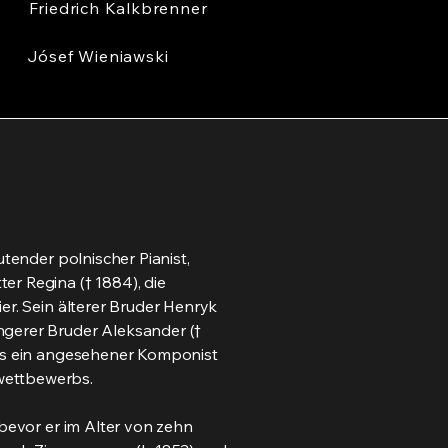
Friedrich Kalkbrenner
Jósef Wieniawski
utender polnischer Pianist,
er Regina († 1884), die
er. Sein älterer Bruder Henryk
ngerer Bruder Aleksander (†
lls ein angesehener Komponist
wettbewerbs.
 bevor er im Alter von zehn