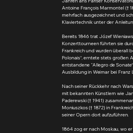
Jahren ans Pariser Konservatori
Antoine François Marmontel († 1
mehrfach ausgezeichnet und schlo
Klaviertechnik unter der Anleitu
Bereits 1846 trat Józef Wieniaws
Konzerttourneen führten sie durc
Frankreich und wurden überall b
Polonais“, erntete stets großen
entstandene "Allegro de Sonate“ 
Ausbildung in Weimar bei Franz Li
Nach seiner Rückkehr nach Warsc
mit bekannten Künstlern wie Jan
Paderewski († 1941) zusammenarbe
Moniuszkos († 1872) in Frankreic
seiner Opern dort aufzuführen.
1864 zog er nach Moskau, wo er 