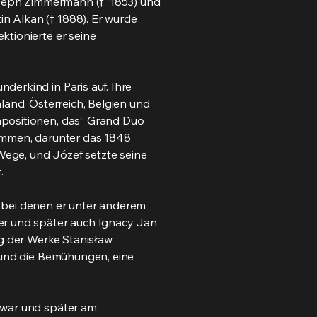
Joseph Zimmermann († 1853) und
n Alkan († 1888). Er wurde
ktionierte er seine
erkind in Paris auf. Ihre
land, Österreich, Belgien und
mpositionen, das“ Grand Duo
sammen, darunter das 1848
 Wege, und Józef setzte seine
.
 bei denen er unter anderem
der und später auch Ignacy Jan
ng der Werke Stanisław
r und die Bemühungen, eine
 war und später am