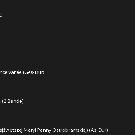
)
ance variée (Ges-Dur)
s (2 Bände)
ajświętszej Maryi Panny Ostrobramskiej) (As-Dur)