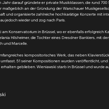
n Jahr darauf gründete er private Musikklassen, die rund 700 
r maßgeblich an der Gründung der Warschauer Musikgesellsch
haft und organisierte zahlreiche hochkarätige Konzerte mit int
au jedoch wieder und zog nach Paris.
i am Konservatorium in Brüssel, wo er ebenfalls erfolgreich
elania Hilsheimer, die Tochter eines Dresdner Bankiers, mit der
eth und Marcelle.
 umfangreiches kompositorisches Werk, das neben Klavierstü
mfasst. 51 seiner Kompositionen wurden veröffentlicht, und e
alten geblieben. Wieniawski starb in Brüssel und wurde auf
ski