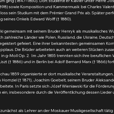
um ging (1847–1850). Dort studierte er Klavier unter Pierre 
898) sowie Komposition und Kammermusik bei Charles Valenti
ss sein Studium mit dem Prémier Grand Prix ab. Später perfe
ng seines Onkels Edward Wolff († 1880).
ki gemeinsam mit seinem Bruder Henryk als musikalisches Wund
h zahlreiche Länder wie Polen, Russland, die Ukraine, Deutsch
egeistert gefeiert. Eine ihrer bekanntesten gemeinsamen Ko
 Applaus. Die Brüder arbeiteten auch an weiteren Stücken zu
in g-Moll Op. 2. Im Jahr 1855 trennten sich ihre beruflichen
szt († 1886) und in Berlin bei Adolf Bernard Marx († 1866) fort
hau 1859 organisierte er dort musikalische Veranstaltungen,
 Hornziel († 1871), Joachim Goebelt, seinem Bruder Aleksan
itete. In Paris setzte sich Józef Wieniawski für die Förderu
h ein, insbesondere durch die Veröffentlichung dessen Liede
zunächst als Lehrer an der Moskauer Musikgesellschaft tätig