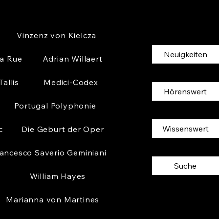
Vinzenz von Kielcza
Neuigkeiten
la Rue
Adrian Willaert
allis
Medici-Codex
Hörenswert
Portugal Polyphonie
Wissenswert
c
Die Geburt der Oper
ancesco Saverio Geminiani
Suche
William Hayes
Marianna von Martines