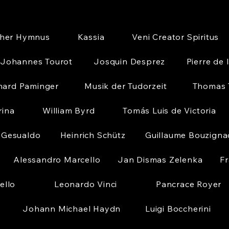
cher Hymnus
Kassia
Veni Creator Spiritus
Johannes Tourot
Josquin Desprez
Pierre de 
nard Paminger
Musik der Tudorzeit
Thomas T
rina
William Byrd
Tomás Luis de Victoria
 Gesualdo
Heinrich Schütz
Guillaume Bouzigna
Alessandro Marcello
Jan Dismas Zelenka
Fr
ello
Leonardo Vinci
Pancrace Royer
Johann Michael Haydn
Luigi Boccherini